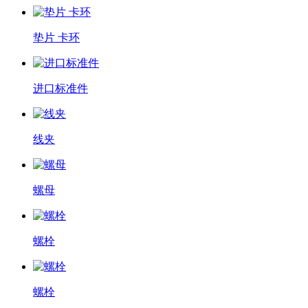
垫片 卡环
进口标准件
线夹
螺母
螺栓
螺栓