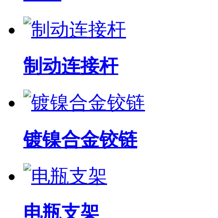
制动连接杆
镀镍合金铰链
电瓶支架