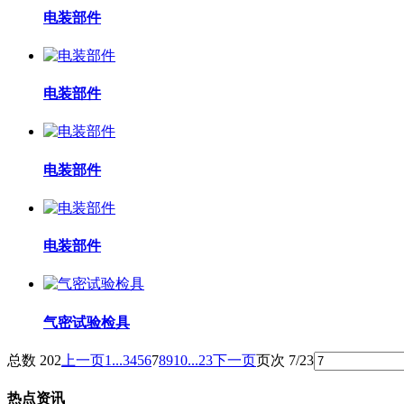
电装部件
电装部件
电装部件
电装部件
气密试验检具
总数 202
上一页
1...
3
4
5
6
7
8
9
10
...23
下一页
页次 7/23
热点资讯