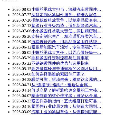
2026-08-03
小螺丝承载大担当，深耕汽车紧固件…
2026-07-27
深耕定制化紧固件服务，精准匹配各…
2026-07-20
拒绝低价粗放竞争，以稳定品质夯实…
2026-07-13
紧跟行业升级趋势，适配新能源汽车…
2026-07-06
小小紧固件承载大责任，深耕精密制…
2026-06-26
支持定制化生产，精准适配各类汽车…
2026-06-19
摒弃低价内卷，用高品质紧固件站稳…
2026-06-12
紧跟新能源汽车浪潮，专注高端汽车…
2026-06-05
小螺丝承载大责任，以匠心做好每一…
2026-05-29
非标紧固件定制流程与注意事项
2026-05-22
不锈钢紧固件的优势与选用指南
2026-05-15
高强度螺栓与普通螺栓的区别及应用…
2026-05-08
如何选择靠谱的紧固件厂家？
2026-04-28
联结可靠，驱动未来：雅哈达金属的…
2026-04-21
从“连接”到“驱动”：雅哈达金属…
2026-04-14
何以立足？解析雅哈达金属的三大核…
2026-04-07
精密制造的核心连接者：雅哈达金属…
2026-03-23
紧固件选购指南：五大维度打造可靠…
2026-03-16
紧固件行业破局之路：从制造大国到…
2026-03-09
汽车工业的紧固革命：从连接到赋能…