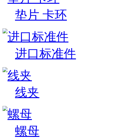
垫片 卡环
进口标准件
线夹
螺母