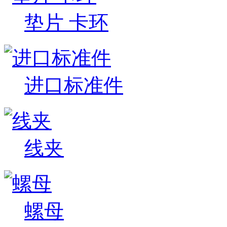
垫片 卡环
进口标准件
线夹
螺母